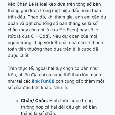
Kèo Chẵn Lẻ là loại kèo dựa trên tổng số bàn
thắng ghi được trong một hiệp đấu hoặc toàn
trận đấu. Theo đó, khi tham gia, anh em cần dự
đoán và đặt cho tổng số bàn thắng sẽ là số
chẵn (hay còn gọi là cửa E – Even) hay số lẻ
(tức là cửa O – Odd). Nếu dự đoán của mọi
người trùng khớp với kết quả, nhà cái sẽ thanh
toán tiền thưởng theo dựa trên tỉ lệ cược đã
được chốt.
Trên thực tế, ngoài hai tùy chọn cơ bản như
trên, nhiều địa chỉ cá cược thể thao lớn mạnh
như tại các
link Fun88
còn cung cấp thêm một
số cửa đặc biệt khác. Như là:
Chẵn/ Chẵn
: Hình thức cược trong
trường hợp cả hai đội đều ghi số bàn
thắng là số chẵn.