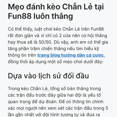
Mẹo đánh kèo Chẵn Lẻ tại
Fun88 luôn thắng
Có thể thấy, luật chơi kèo Chẵn Lẻ trên Fun88
rất đơn giản và vì chỉ có 2 cửa nên cơ hội thắng
hay thua sẽ là 50/50. Dù vậy, anh em có thể gia
tăng phần trăm chiến thắng nếu tìm hiểu kỹ
thông tin trên
trang blog hướng dẫn cá cược
,
đồng thời áp dụng một số mẹo chơi dưới đây:
Dựa vào lịch sử đối đầu
Trong kèo Chẵn Lẻ, tổng số bàn thắng trong
các trận đấu trước đây giữa hai đội là yếu tố
quan trọng để dự đoán. Để có thông tin chính
xác mọi người nên xem xét các trận đấu trong 5
lần gần nhất với đội hình tương tự và đưa ra