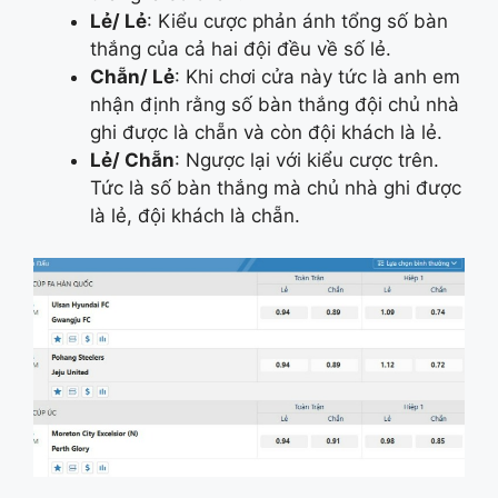
Lẻ/ Lẻ
: Kiểu cược phản ánh tổng số bàn
thắng của cả hai đội đều về số lẻ.
Chẵn/ Lẻ
: Khi chơi cửa này tức là anh em
nhận định rằng số bàn thắng đội chủ nhà
ghi được là chẵn và còn đội khách là lẻ.
Lẻ/ Chẵn
: Ngược lại với kiểu cược trên.
Tức là số bàn thắng mà chủ nhà ghi được
là lẻ, đội khách là chẵn.