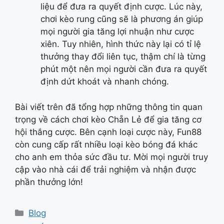
liệu để đưa ra quyết định cược. Lúc này,
chơi kèo rung cũng sẽ là phương án giúp
mọi người gia tăng lợi nhuận như cược
xiên. Tuy nhiên, hình thức này lại có tỉ lệ
thưởng thay đổi liên tục, thậm chí là từng
phút một nên mọi người cần đưa ra quyết
định dứt khoát và nhanh chóng.
Bài viết trên đã tổng hợp những thông tin quan
trọng về cách chơi kèo Chẵn Lẻ để gia tăng cơ
hội thắng cược. Bên cạnh loại cược này, Fun88
còn cung cấp rất nhiều loại kèo bóng đá khác
cho anh em thỏa sức đầu tư. Mời mọi người truy
cập vào nhà cái để trải nghiệm và nhận được
phần thưởng lớn!
D
Blog
a