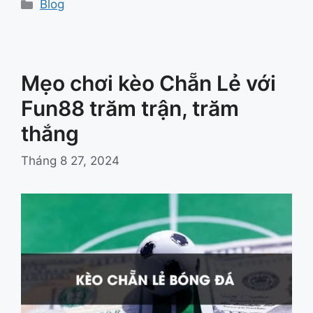
D
Blog
a
n
h
m
Mẹo chơi kèo Chẵn Lẻ với
ụ
Fun88 trăm trận, trăm
c
thắng
Tháng 8 27, 2024