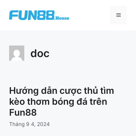
Chuyển
đến
MENU
nội
dung
doc
Hướng dẫn cược thủ tìm
kèo thơm bóng đá trên
Fun88
Tháng 9 4, 2024