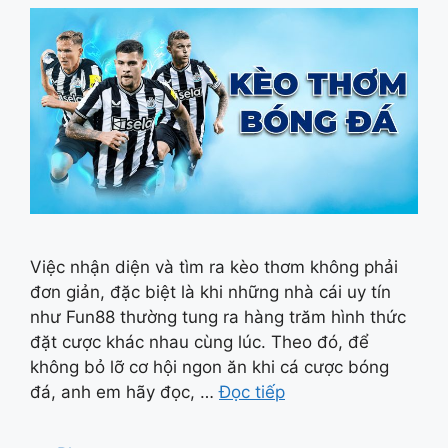
Việc nhận diện và tìm ra kèo thơm không phải
đơn giản, đặc biệt là khi những nhà cái uy tín
như Fun88 thường tung ra hàng trăm hình thức
đặt cược khác nhau cùng lúc. Theo đó, để
không bỏ lỡ cơ hội ngon ăn khi cá cược bóng
đá, anh em hãy đọc, …
Đọc tiếp