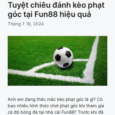
m
Tuyệt chiêu đánh kèo phạt
ụ
góc tại Fun88 hiệu quả
c
Tháng 7 16, 2024
Anh em đang thắc mắc kèo phạt góc là gì? Có
bao nhiêu hình thức chơi phạt góc khi tham gia
cá độ bóng đá tại nhà cái Fun88? Trước khi đã