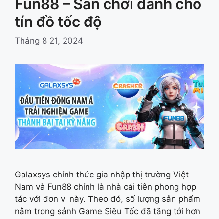
Fun88 – Sân chơi dành cho
c
tín đồ tốc độ
Tháng 8 21, 2024
Galaxsys chính thức gia nhập thị trường Việt
Nam và Fun88 chính là nhà cái tiên phong hợp
tác với đơn vị này. Theo đó, số lượng sản phẩm
nằm trong sảnh Game Siêu Tốc đã tăng tới hơn