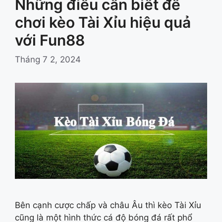
Những điều cần biết để
ụ
chơi kèo Tài Xỉu hiệu quả
c
với Fun88
Tháng 7 2, 2024
Bên cạnh cược chấp và châu Âu thì kèo Tài Xỉu
cũng là một hình thức cá độ bóng đá rất phổ