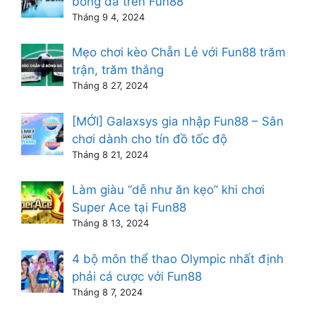
bóng đá trên Fun88
Tháng 9 4, 2024
Mẹo chơi kèo Chẵn Lẻ với Fun88 trăm
trận, trăm thắng
Tháng 8 27, 2024
[MỚI] Galaxsys gia nhập Fun88 – Sân
chơi dành cho tín đồ tốc độ
Tháng 8 21, 2024
Làm giàu “dễ như ăn kẹo” khi chơi
Super Ace tại Fun88
Tháng 8 13, 2024
4 bộ môn thể thao Olympic nhất định
phải cá cược với Fun88
Tháng 8 7, 2024