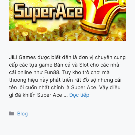
JILI Games được biết đến là đơn vị chuyên cung
cấp các tựa game Bắn cá và Slot cho các nhà
cái online như Fun88. Tuy kho trò chơi mà
thương hiệu này phát triển rất đồ sộ nhưng cái
tên lôi cuốn nhất chính là Super Ace. Vậy điều
gì đã khiến Super Ace …
Đọc tiếp
D
Blog
a
n