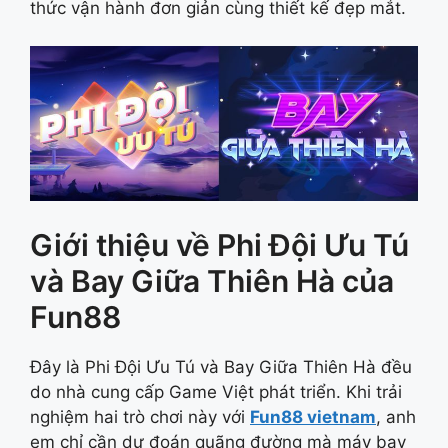
thức vận hành đơn giản cùng thiết kế đẹp mắt.
Giới thiệu về Phi Đội Ưu Tú
và Bay Giữa Thiên Hà của
Fun88
Đây là Phi Đội Ưu Tú và Bay Giữa Thiên Hà đều
do nhà cung cấp Game Việt phát triển. Khi trải
nghiệm hai trò chơi này với
Fun88 vietnam
, anh
em chỉ cần dự đoán quãng đường mà máy bay