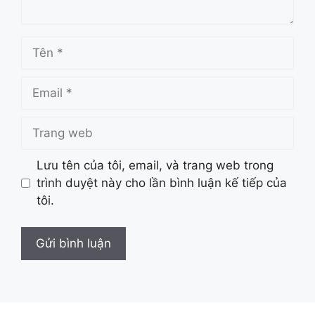
T
ê
n
E
m
a
T
i
r
l
a
Lưu tên của tôi, email, và trang web trong
n
trình duyệt này cho lần bình luận kế tiếp của
g
tôi.
w
e
b