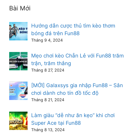
Bài Mới
Hướng dẫn cược thủ tìm kèo thơm
bóng đá trên Fun88
Tháng 9 4, 2024
Mẹo chơi kèo Chẵn Lẻ với Fun88 trăm
trận, trăm thắng
Tháng 8 27, 2024
[MỚI] Galaxsys gia nhập Fun88 – Sân
chơi dành cho tín đồ tốc độ
Tháng 8 21, 2024
Làm giàu “dễ như ăn kẹo” khi chơi
Super Ace tại Fun88
Tháng 8 13, 2024