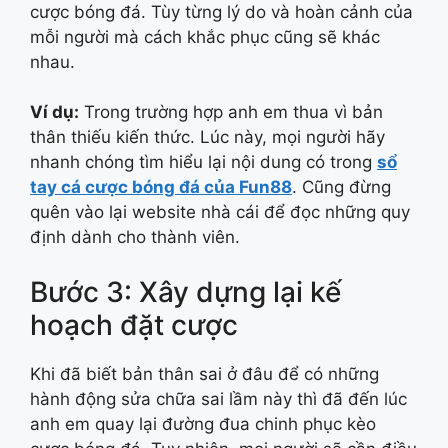
cược bóng đá. Tùy từng lý do và hoàn cảnh của
mỗi người mà cách khắc phục cũng sẽ khác
nhau.
Ví dụ:
Trong trường hợp anh em thua vì bản
thân thiếu kiến thức. Lúc này, mọi người hãy
nhanh chóng tìm hiểu lại nội dung có trong
sổ
tay cá cược bóng đá của Fun88
. Cũng đừng
quên vào lại website nhà cái để đọc những quy
định dành cho thành viên.
Bước 3: Xây dựng lại kế
hoạch đặt cược
Khi đã biết bản thân sai ở đâu để có những
hành động sửa chữa sai lầm này thì đã đến lúc
anh em quay lại đường đua chinh phục kèo