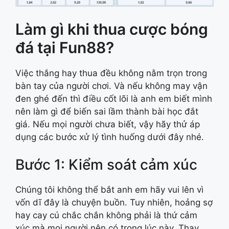
Làm gì khi thua cược bóng
đá tại Fun88?
Việc thắng hay thua đều không nằm trọn trong
bàn tay của người chơi. Và nếu không may vận
đen ghé đến thì điều cốt lõi là anh em biết mình
nên làm gì để biến sai lầm thành bài học đắt
giá. Nếu mọi người chưa biết, vậy hãy thử áp
dụng các bước xử lý tình huống dưới đây nhé.
Bước 1: Kiểm soát cảm xúc
Chúng tôi không thể bắt anh em hãy vui lên vì
vốn dĩ đây là chuyện buồn. Tuy nhiên, hoảng sợ
hay cay cú chắc chắn không phải là thứ cảm
xúc mà mọi người nên có trong lúc này. Thay