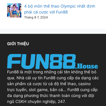
4 bộ môn thể thao Olympic nhất định
phải cá cược với Fun88
Tháng 8 7, 2024
GIỚI THIỆU
Fun88 là một trong những cái tên không thể bỏ
qua. Nhà cái uy tín Fun88 cung cấp da dạng các
sản phẩm cá cược từ cá độ thể thao, casino
trực tuyến, slot game, bắn cá… Fun88 cung cấp
đa dạng phương thức thanh toán cùng với đội
ngũ CSKH chuyên nghiệp, 247.