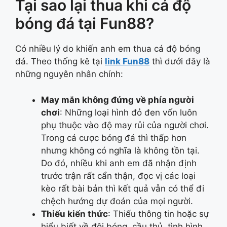
Tại sao lại thua khi cá độ
bóng đá tại Fun88?
Có nhiều lý do khiến anh em thua cá độ bóng
đá. Theo thống kê tại
link Fun88
thì dưới đây là
những nguyên nhân chính:
May mắn không đứng về phía người
chơi
: Những loại hình đỏ đen vốn luôn
phụ thuộc vào độ may rủi của người chơi.
Trong cá cược bóng đá thì thấp hơn
nhưng không có nghĩa là không tồn tại.
Do đó, nhiều khi anh em đã nhận định
trước trận rất cẩn thận, đọc vị các loại
kèo rất bài bản thì kết quả vẫn có thể đi
chệch hướng dự đoán của mọi người.
Thiếu kiến thức
: Thiếu thông tin hoặc sự
hiểu biết về đội bóng, cầu thủ, tình hình