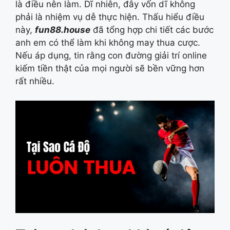
là điều nên làm. Dĩ nhiên, đây vốn dĩ không
phải là nhiệm vụ dễ thực hiện. Thấu hiểu điều
này,
fun88.house
đã tổng hợp chi tiết các bước
anh em có thể làm khi không may thua cược.
Nếu áp dụng, tin rằng con đường giải trí online
kiếm tiền thật của mọi người sẽ bền vững hơn
rất nhiều.