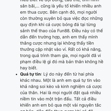
sân bãi,… cũng là yếu tố khiến nhiều anh
em thua cược. Bên cạnh đó, mọi người
còn thường xuyên bỏ qua việc đọc những
quy định khi cá cược bóng đá tại từng
sảnh thể thao của Fun88. Điều này có thể
dẫn đến trường hợp, anh em thấy mình
thắng cược nhưng lại không thấy tiền
thưởng cập nhật vào ví. Rất có khả năng,
trong quá trình tham gia, mọi người đã vi
phạm điều lệ gì đó mà bản thân không hề
hay biết.
Quá tự tin
: Lý do này đến từ hai phía
khác nhau. Một là anh em quá tự tin vào
khả năng soi kèo và kinh nghiệm cá cược
của thân. Hai là mọi người đặt quá nhiều
niềm tin vào một trận đấu. Tất cả điều
khiến anh em bỏ qua một vài nguyên tắc