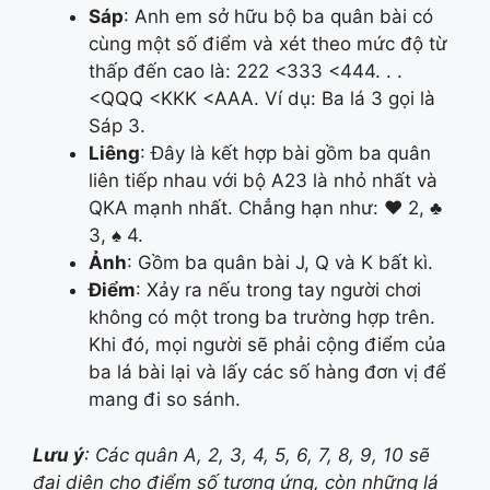
Sáp
: Anh em sở hữu bộ ba quân bài có
cùng một số điểm và xét theo mức độ từ
thấp đến cao là: 222 <333 <444. . .
<QQQ <KKK <AAA. Ví dụ: Ba lá 3 gọi là
Sáp 3.
Liêng
: Đây là kết hợp bài gồm ba quân
liên tiếp nhau với bộ A23 là nhỏ nhất và
QKA mạnh nhất. Chẳng hạn như: ♥ 2, ♣
3, ♠ 4.
Ảnh
: Gồm ba quân bài J, Q và K bất kì.
Điểm
: Xảy ra nếu trong tay người chơi
không có một trong ba trường hợp trên.
Khi đó, mọi người sẽ phải cộng điểm của
ba lá bài lại và lấy các số hàng đơn vị để
mang đi so sánh.
Lưu ý
: Các quân A, 2, 3, 4, 5, 6, 7, 8, 9, 10 sẽ
đại diện cho điểm số tương ứng, còn những lá