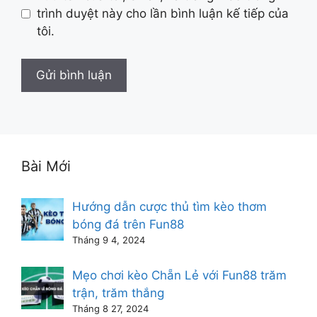
n
trình duyệt này cho lần bình luận kế tiếp của
g
tôi.
w
e
b
Bài Mới
Hướng dẫn cược thủ tìm kèo thơm
bóng đá trên Fun88
Tháng 9 4, 2024
Mẹo chơi kèo Chẵn Lẻ với Fun88 trăm
trận, trăm thắng
Tháng 8 27, 2024