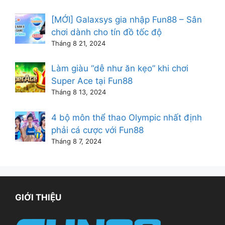
[MỚI] Galaxsys gia nhập Fun88 – Sân
chơi dành cho tín đồ tốc độ
Tháng 8 21, 2024
Làm giàu “dễ như ăn kẹo” khi chơi
Super Ace tại Fun88
Tháng 8 13, 2024
4 bộ môn thể thao Olympic nhất định
phải cá cược với Fun88
Tháng 8 7, 2024
GIỚI THIỆU