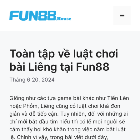
Chuyển
đến
MENU
nội
dung
Toàn tập về luật chơi
bài Liêng tại Fun88
Tháng 6 20, 2024
Giống như các tựa game bài khác như Tiến Lên
hoặc Phỏm, Liêng cũng có luật chơi khá đơn
giản và dễ tiếp cận. Tuy nhiên, đối với những ai
chỉ mới bắt đầu tìm hiểu thì có lẽ mọi người sẽ
cảm thấy hơi khó khăn trong việc nắm bắt luật
lệ. Chính vì vậy, trong bài viết dưới đây,